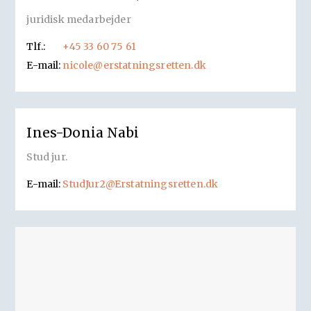
juridisk medarbejder
Tlf.:
+45 33 60 75 61
E-mail:
nicole@erstatningsretten.dk
Ines-Donia Nabi
Stud jur.
E-mail:
StudJur2@Erstatningsretten.dk