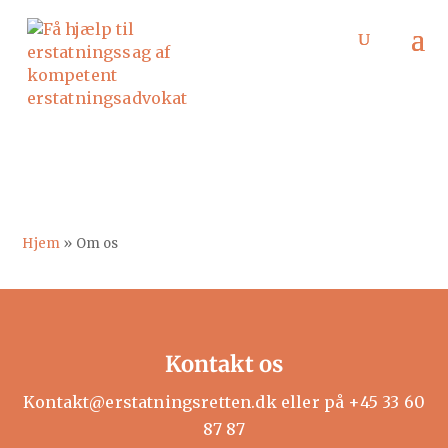
Om os
Hjem
»
Om os
Kontakt os
Kontakt@erstatningsretten.dk
eller på
+45 33 60
87 87