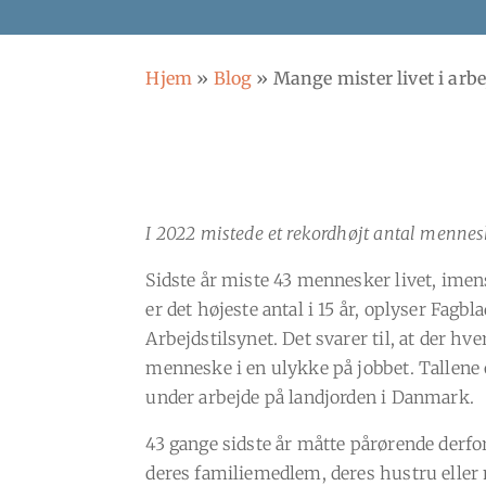
Hjem
»
Blog
»
Mange mister livet i arb
I 2022 mistede et rekordhøjt antal mennesk
Sidste år miste 43 mennesker livet, imens
er det højeste antal i 15 år, oplyser Fagbla
Arbejdstilsynet. Det svarer til, at der hve
menneske i en ulykke på jobbet. Tallen
under arbejde på landjorden i Danmark.
43 gange sidste år måtte pårørende derfo
deres familiemedlem, deres hustru eller 