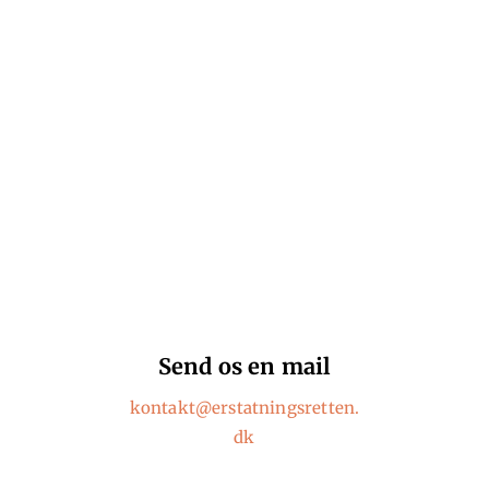
ar du brug for hjæl
Send os en mail
kontakt@erstatningsretten.
dk