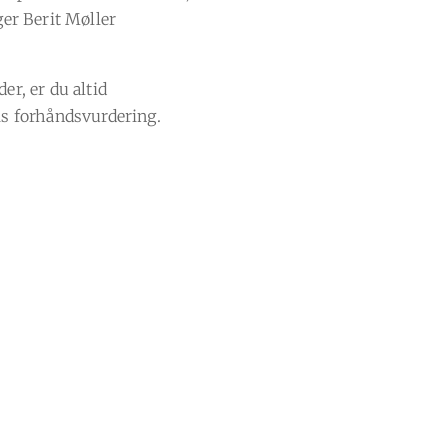
ger Berit Møller
er, er du altid
is forhåndsvurdering.