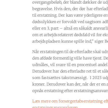
overgangsbeløb, der blandt dækker de udg
begravelse. Hvis den, der dør har efterlad
til erstatning. Der kan være yderligere e
dødsulykken er forvoldt ved uagtsom adf
eller en 3. part – altså en såkaldt ansvarl
om et arbejdsrelateret dødsfald vil for 
arbejdspladsen kunne spille ind,” siger 
Når erstatningen til de efterladte skal u
den afdøde formentlig ville have tjent. D
udmåles, vil svare til en procentuel andel
Derudover har den efterladte ret til et s
som fastsættes takstmæssigt. I 2023 ud
kroner. Derudover kan der, når der er en 
opnås erstatning efter erstatningsansvar
Læs mere om forsørgertabserstatning ef
erstatningsansvarsloven