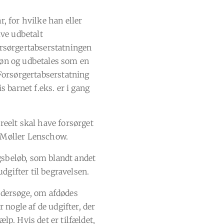
r, for hvilke han eller
ive udbetalt
orsørgertabserstatningen
løn og udbetales som en
 Forsørgertabserstatning
is barnet f.eks. er i gang
 reelt skal have forsørget
t Møller Lenschow.
gsbeløb, som blandt andet
dgifter til begravelsen.
undersøge, om afdødes
nogle af de udgifter, der
ælp. Hvis det er tilfældet,