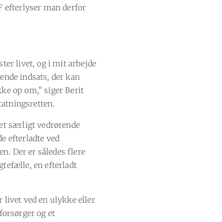
F efterlyser man derfor
ter livet, og i mit arbejde
gende indsats, der kan
kke op om,” siger Berit
atningsretten.
det særligt vedrørende
e efterladte ved
. Der er således flere
tefælle, en efterladt
 livet ved en ulykke eller
forsørger og et