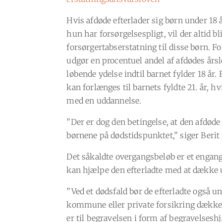
Hvis afdøde efterlader sig børn under 18 å
hun har forsørgelsespligt, vil der altid bl
forsørgertabserstatning til disse børn. F
udgør en procentuel andel af afdødes års
løbende ydelse indtil barnet fylder 18 år.
kan forlænges til barnets fyldte 21. år, hv
med en uddannelse.
”Der er dog den betingelse, at den afdøde
børnene på dødstidspunktet,” siger Beri
Det såkaldte overgangsbeløb er et engan
kan hjælpe den efterladte med at dække u
”Ved et dødsfald bør de efterladte også 
kommune eller private forsikring dækker 
er til begravelsen i form af begravelseshj