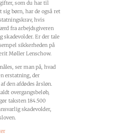
ifter, som du har til
t sig børn, har de også ret
rstatningskrav, hvis
ærd fra arbejdsgiveren
ig skadevolder. Er der tale
eksempel sikkerheden på
Berit Møller Lenschow.
dmåles, ser man på, hvad
en erstatning, der
 af den afdødes årsløn.
åkaldt overgangsbeløb,
gør taksten 184.500
ansvarlig skadevolder,
sloven.
ter