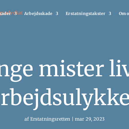
kader
Arbejdsskade
Erstatningstakster
Om o
ge mister liv
arbejdsulykke
af
Erstatningsretten
|
mar 29, 2023