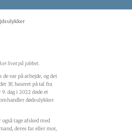
ejdsulykker
er livet på jobbet.
 de var på arbejde, og det
det 3F, baseret på tal fra
r 9. dag i 2022 døde et
e omhandler dødsulykker
r også tage afsked med
mand, deres far eller mor,