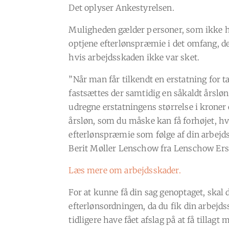
Det oplyser Ankestyrelsen.
Muligheden gælder personer, som ikke h
optjene efterlønspræmie i det omfang, de e
hvis arbejdsskaden ikke var sket.
”Når man får tilkendt en erstatning for t
fastsættes der samtidig en såkaldt årsløn.
udregne erstatningens størrelse i kroner o
årsløn, som du måske kan få forhøjet, hv
efterlønspræmie som følge af din arbejds
Berit Møller Lenschow fra Lenschow Ers
Læs mere om arbejdsskader.
For at kunne få din sag genoptaget, skal d
efterlønsordningen, da du fik din arbejd
tidligere have fået afslag på at få tillagt