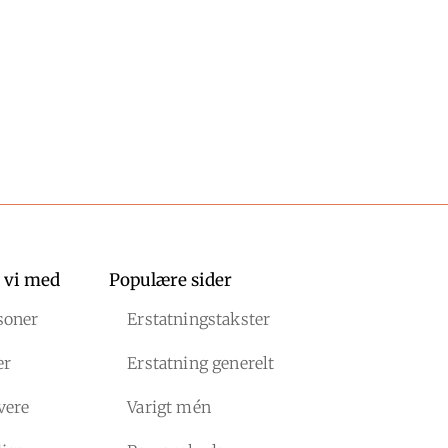
 vi med
Populære sider
soner
Erstatningstakster
er
Erstatning generelt
vere
Varigt mén