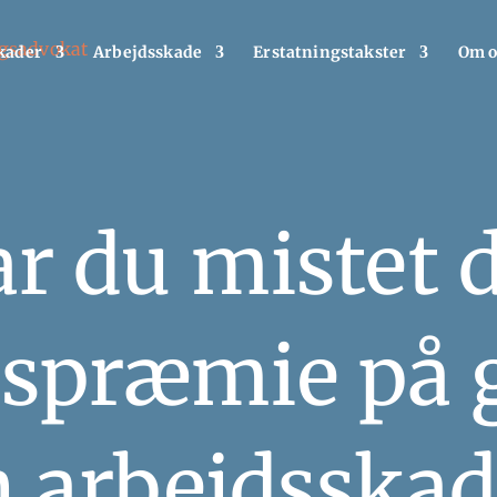
kader
Arbejdsskade
Erstatningstakster
Om o
r du mistet 
nspræmie på 
n arbejdsskad