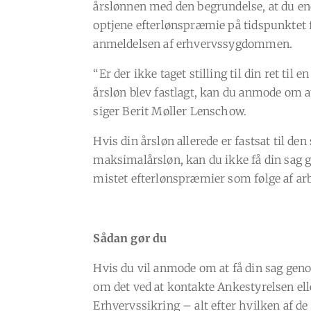
årslønnen med den begrundelse, at du en
optjene efterlønspræmie på tidspunktet f
anmeldelsen af erhvervssygdommen.
“Er der ikke taget stilling til din ret til 
årsløn blev fastlagt, kan du anmode om at
siger Berit Møller Lenschow.
Hvis din årsløn allerede er fastsat til den
maksimalårsløn, kan du ikke få din sag 
mistet efterlønspræmier som følge af ar
Sådan gør du
Hvis du vil anmode om at få din sag geno
om det ved at kontakte Ankestyrelsen el
Erhvervssikring – alt efter hvilken af de 