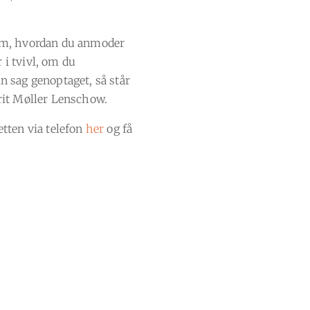
l om, hvordan du anmoder
 i tvivl, om du
in sag genoptaget, så står
erit Møller Lenschow.
tten via telefon
her
og få