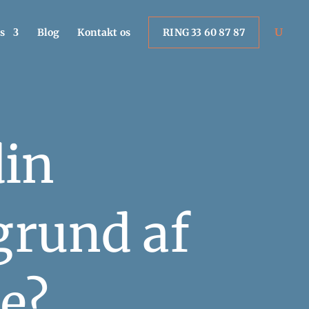
s
Blog
Kontakt os
RING 33 60 87 87
din
grund af
e?