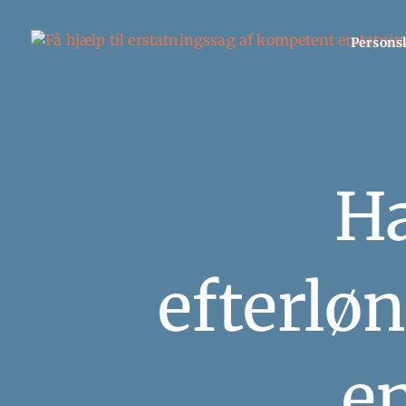
Persons
Ha
efterlø
e