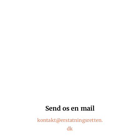
ar du brug for hjæl
Send os en mail
kontakt@erstatningsretten.
dk